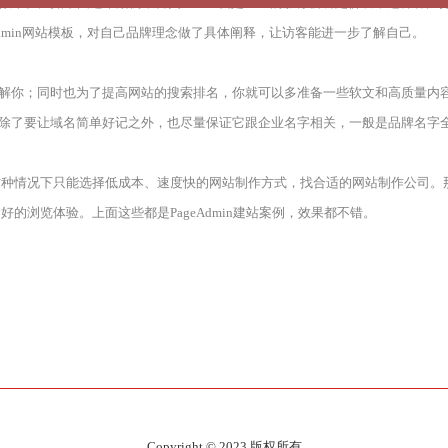
化效果。比如下图这个案例，首页banner就是企业的服务套餐定价表，这样客
Admin网站模板，对自己品牌理念做了具体阐释，让访客能进一步了解自己。
了解你；同时也为了提高网站的搜索排名，你就可以多准备一些软文和高质量内
业除了要让域名简单好记之外，也尽量保证它跟企业名字相关，一般是品牌名字
这种情况下只能选择低成本、速度快的网站制作方式，找合适的网站制作公司。
浏览体验。上面这些都是PageAdmin建站案例，效果都不错。
Copyright © 2023 版权所有